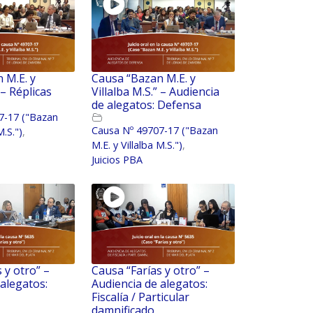
 M.E. y
Causa “Bazan M.E. y
 – Réplicas
Villalba M.S.” – Audiencia
de alegatos: Defensa
7-17 ("Bazan
Causa Nº 49707-17 ("Bazan
M.S.")
,
M.E. y Villalba M.S.")
,
Juicios PBA
 y otro” –
Causa “Farías y otro” –
 alegatos:
Audiencia de alegatos:
Fiscalía / Particular
damnificado