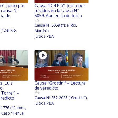
o”. Juicio por
Causa “Del Río”. Juicio por
a causa Nº
Jurados en la causa Nº
cia de
5059. Audiencia de Inicio
Causa Nº 5059 ("Del Río,
("Del Río,
Martín")
,
Juicios PBA
, Luis
Causa “Grottini” – Lectura
so
de veredicto
 Torre”) –
eredicto
Causa Nº 532-2023 (“Grottini”)
,
Juicios PBA
-1776 ("Ramos,
 - Caso "Tehuel