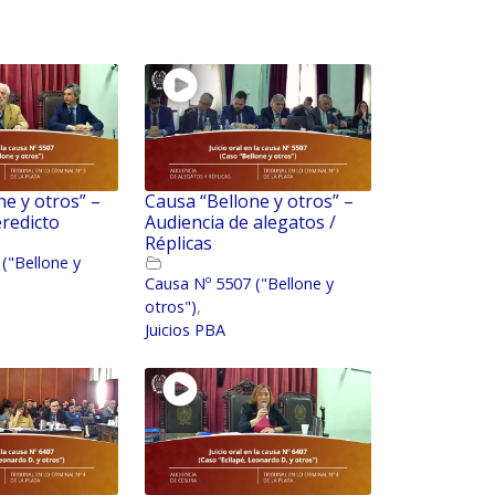
ne y otros” –
Causa “Bellone y otros” –
eredicto
Audiencia de alegatos /
Réplicas
("Bellone y
Causa Nº 5507 ("Bellone y
otros")
,
Juicios PBA