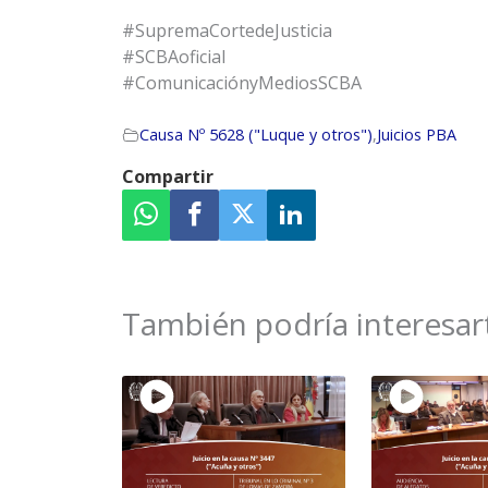
#SupremaCortedeJusticia
#SCBAoficial
#ComunicaciónyMediosSCBA
Causa Nº 5628 ("Luque y otros")
,
Juicios PBA