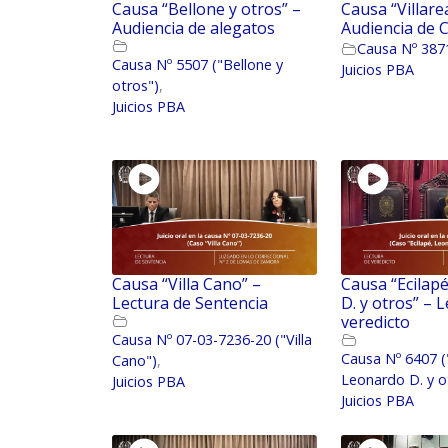
Causa “Bellone y otros” –
Causa “Villarea
Audiencia de alegatos
Audiencia de 
Causa Nº 3871 
Causa Nº 5507 ("Bellone y
Juicios PBA
otros")
,
Juicios PBA
Causa “Villa Cano” –
Causa “Ecilap
Lectura de Sentencia
D. y otros” – 
veredicto
Causa Nº 07-03-7236-20 ("Villa
Causa Nº 6407 (
Cano")
,
Leonardo D. y o
Juicios PBA
Juicios PBA