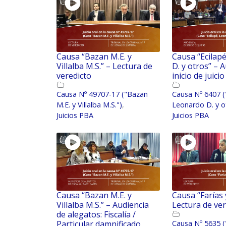
Causa “Bazan M.E. y
Causa “Ecilap
Villalba M.S.” – Lectura de
D. y otros” – 
veredicto
inicio de juicio
Causa Nº 49707-17 ("Bazan
Causa Nº 6407 (
M.E. y Villalba M.S.")
,
Leonardo D. y o
Juicios PBA
Juicios PBA
Causa “Bazan M.E. y
Causa “Farías 
Villalba M.S.” – Audiencia
Lectura de ver
de alegatos: Fiscalía /
Particular damnificado
Causa Nº 5635 (