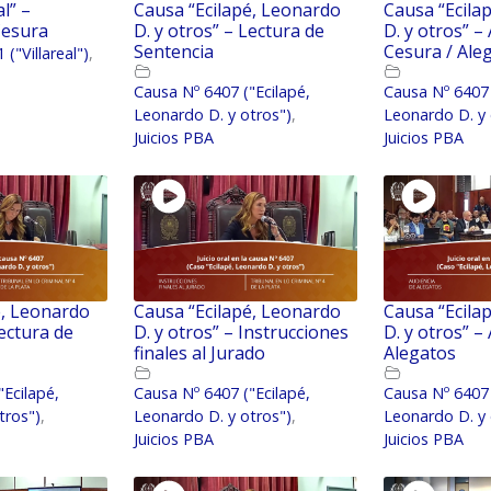
l” –
Causa “Ecilapé, Leonardo
Causa “Ecila
Cesura
D. y otros” – Lectura de
D. y otros” –
Sentencia
Cesura / Ale
("Villareal")
,
Causa Nº 6407 ("Ecilapé,
Causa Nº 6407 
Leonardo D. y otros")
,
Leonardo D. y 
Juicios PBA
Juicios PBA
é, Leonardo
Causa “Ecilapé, Leonardo
Causa “Ecila
Lectura de
D. y otros” – Instrucciones
D. y otros” –
finales al Jurado
Alegatos
"Ecilapé,
Causa Nº 6407 ("Ecilapé,
Causa Nº 6407 
tros")
,
Leonardo D. y otros")
,
Leonardo D. y 
Juicios PBA
Juicios PBA