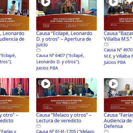
é, Leonardo
Causa “Ecilapé, Leonardo
Causa “Bazan
Audiencia de
D. y otros” – Apertura de
Villalba M.S.”
juicio
Causa Nº 4970
"Ecilapé,
Causa Nº 6407 ("Ecilapé,
M.E. y Villalba 
tros")
,
Leonardo D. y otros")
,
Juicios PBA
Juicios PBA
y otro” –
Causa “Melazo y otros” –
Causa “Farías
edicto
Lectura de veredicto
Audiencia de
Defensa
"Farías y
Causa Nº 6141-1705 ("Melazo