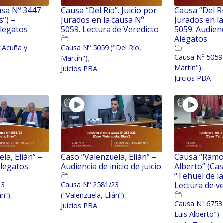
ausa Nº 3447
Causa “Del Río”. Juicio por
Causa “Del Rí
s”) –
Jurados en la causa Nº
Jurados en l
alegatos
5059. Lectura de Veredicto
5059. Audien
Alegatos
"Acuña y
Causa Nº 5059 ("Del Río,
Causa Nº 5059 
Martín")
,
Martín")
,
Juicios PBA
Juicios PBA
la, Elián” –
Caso “Valenzuela, Elián” –
Causa “Ramos
Alegatos
Audiencia de inicio de juicio
Alberto” (Ca
“Tehuel de la
23
Causa Nº 2581/23
Lectura de v
án”)
,
(“Valenzuela, Elián”)
,
Causa Nº 6753
Juicios PBA
Luis Alberto")