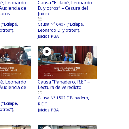
pé, Leonardo
Causa “Ecilapé, Leonardo
 Audiencia de
D. y otros” – Cesura del
gatos
Juicio
("Ecilapé,
Causa Nº 6407 ("Ecilapé,
otros")
,
Leonardo D. y otros")
,
Juicios PBA
pé, Leonardo
Causa “Panadero, R.E.” –
 Audiencia de
Lectura de veredicto
Causa Nº 1502 ("Panadero,
("Ecilapé,
R.E.")
,
otros")
,
Juicios PBA