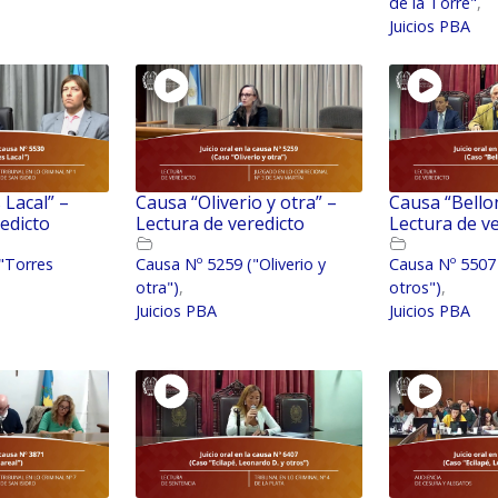
de la Torre"
,
Juicios PBA
 Lacal” –
Causa “Oliverio y otra” –
Causa “Bello
edicto
Lectura de veredicto
Lectura de v
"Torres
Causa Nº 5259 ("Oliverio y
Causa Nº 5507 
otra")
,
otros")
,
Juicios PBA
Juicios PBA