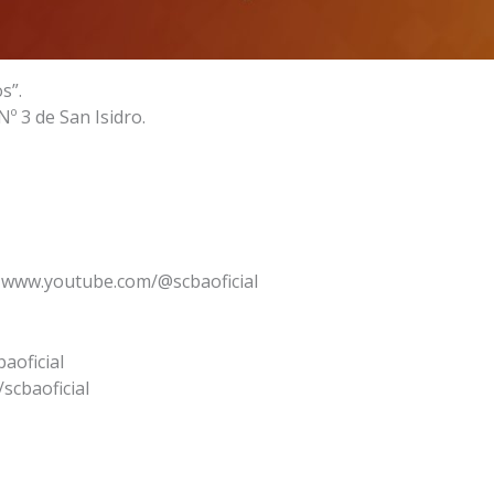
s”.
Nº 3 de San Isidro.
 www.youtube.com/@scbaoficial
aoficial
scbaoficial