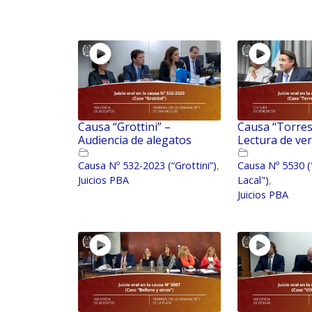
Causa “Grottini” –
Causa “Torres
Audiencia de alegatos
Lectura de ver
Causa Nº 532-2023 (“Grottini”)
,
Causa Nº 5530 (
Juicios PBA
Lacal")
,
Juicios PBA