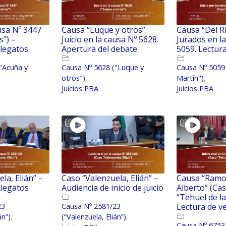
ausa Nº 3447
Causa “Luque y otros”.
Causa “Del Rí
s”) –
Juicio en la causa Nº 5628.
Jurados en l
alegatos
Apertura del debate
5059. Lectur
"Acuña y
Causa Nº 5628 ("Luque y
Causa Nº 5059 
otros")
,
Martín")
,
Juicios PBA
Juicios PBA
la, Elián” –
Caso “Valenzuela, Elián” –
Causa “Ramos
Alegatos
Audiencia de inicio de juicio
Alberto” (Ca
“Tehuel de la
23
Causa Nº 2581/23
Lectura de v
án”)
,
(“Valenzuela, Elián”)
,
Causa Nº 6753