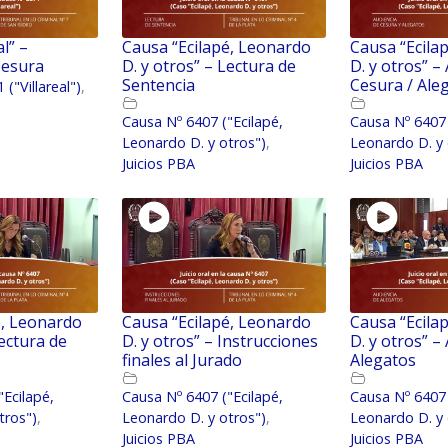
l” –
Causa “Ecilapé, Leonardo
Causa “Ecila
Cesura
D. y otros” – Lectura de
D. y otros” –
Sentencia
Cesura / Ale
("Villareal")
,
Causa Nº 6407 ("Ecilapé,
Causa Nº 6407 
Leonardo D. y otros")
,
Leonardo D. y 
Juicios PBA
Juicios PBA
é, Leonardo
Causa “Ecilapé, Leonardo
Causa “Ecila
Lectura de
D. y otros” – Instrucciones
D. y otros” –
finales al Jurado
Alegatos
"Ecilapé,
Causa Nº 6407 ("Ecilapé,
Causa Nº 6407 
tros")
,
Leonardo D. y otros")
,
Leonardo D. y 
Juicios PBA
Juicios PBA