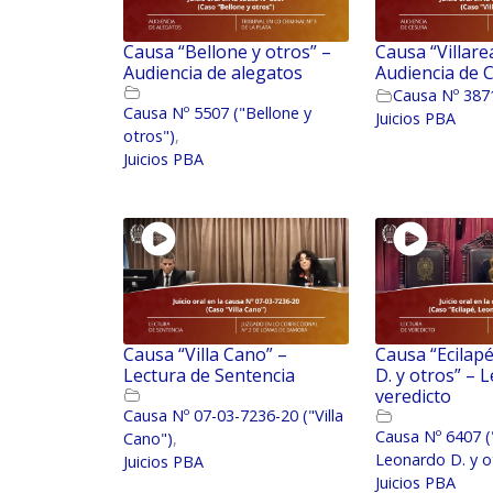
Causa “Bellone y otros” –
Causa “Villarea
Audiencia de alegatos
Audiencia de 
Causa Nº 3871 
Causa Nº 5507 ("Bellone y
Juicios PBA
otros")
,
Juicios PBA
Causa “Villa Cano” –
Causa “Ecilap
Lectura de Sentencia
D. y otros” – 
veredicto
Causa Nº 07-03-7236-20 ("Villa
Causa Nº 6407 (
Cano")
,
Leonardo D. y o
Juicios PBA
Juicios PBA