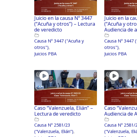
Juicio en la causa Nº 3447
Juicio en la c
(“Acuña y otros”) – Lectura
(“Acuña y otro
de veredicto
Audiencia de 
Causa Nº 3447 ("Acuña y
Causa Nº 3447 (
otros")
,
otros")
,
Juicios PBA
Juicios PBA
Caso “Valenzuela, Elián” –
Caso “Valenzue
Lectura de veredicto
Audiencia de 
Causa Nº 2581/23
Causa Nº 2581/
(“Valenzuela, Elián”)
,
(“Valenzuela, Eli