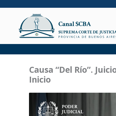
Ir
al
contenido
Causa “Del Río”. Juici
Inicio