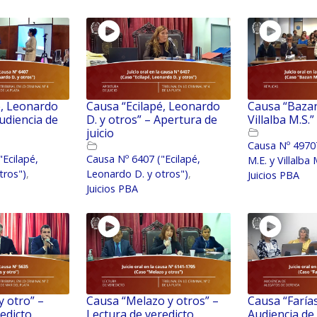
é, Leonardo
Causa “Ecilapé, Leonardo
Causa “Bazan
Audiencia de
D. y otros” – Apertura de
Villalba M.S.”
juicio
Causa Nº 4970
"Ecilapé,
Causa Nº 6407 ("Ecilapé,
M.E. y Villalba 
tros")
,
Leonardo D. y otros")
,
Juicios PBA
Juicios PBA
y otro” –
Causa “Melazo y otros” –
Causa “Farías
edicto
Lectura de veredicto
Audiencia de