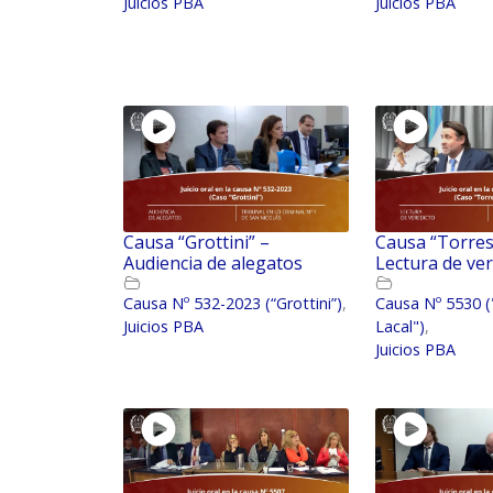
Juicios PBA
Juicios PBA
Causa “Grottini” –
Causa “Torres
Audiencia de alegatos
Lectura de ver
Causa Nº 532-2023 (“Grottini”)
,
Causa Nº 5530 (
Juicios PBA
Lacal")
,
Juicios PBA