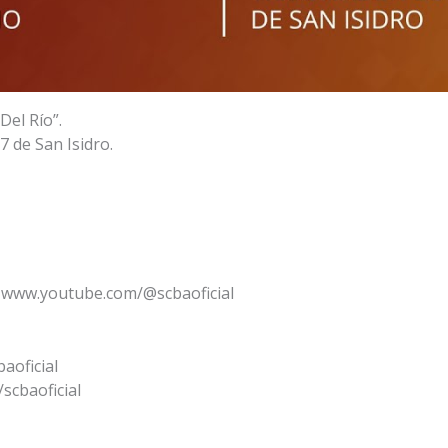
Del Río”.
7 de San Isidro.
 www.youtube.com/@scbaoficial
aoficial
scbaoficial