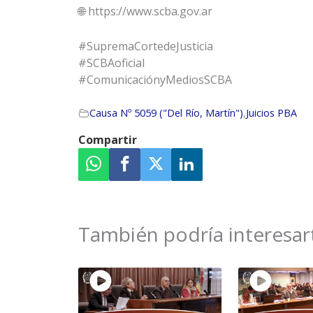
🌐 https://www.scba.gov.ar
#SupremaCortedeJusticia
#SCBAoficial
#ComunicaciónyMediosSCBA
Causa Nº 5059 ("Del Río, Martín")
,
Juicios PBA