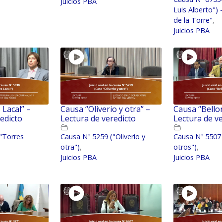
Juicios PBA
Luis Alberto")
de la Torre"
,
Juicios PBA
 Lacal” –
Causa “Oliverio y otra” –
Causa “Bello
edicto
Lectura de veredicto
Lectura de v
"Torres
Causa Nº 5259 ("Oliverio y
Causa Nº 5507 
otra")
,
otros")
,
Juicios PBA
Juicios PBA