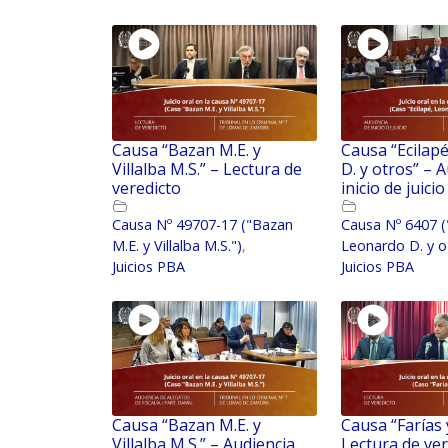
Causa “Bazan M.E. y
Causa “Ecilap
Villalba M.S.” – Lectura de
D. y otros” – 
veredicto
inicio de juicio
Causa Nº 49707-17 ("Bazan
Causa Nº 6407 (
M.E. y Villalba M.S.")
,
Leonardo D. y o
Juicios PBA
Juicios PBA
Causa “Bazan M.E. y
Causa “Farías 
Villalba M.S.” – Audiencia
Lectura de ver