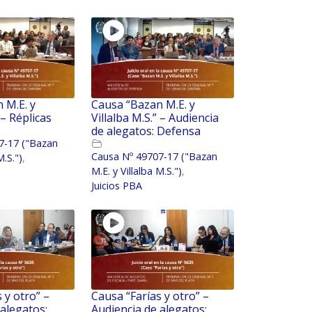
 M.E. y
Causa “Bazan M.E. y
 – Réplicas
Villalba M.S.” – Audiencia
de alegatos: Defensa
7-17 ("Bazan
Causa Nº 49707-17 ("Bazan
M.S.")
,
M.E. y Villalba M.S.")
,
Juicios PBA
 y otro” –
Causa “Farías y otro” –
 alegatos:
Audiencia de alegatos: