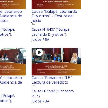
pé, Leonardo
Causa “Ecilapé, Leonardo
 Audiencia de
D. y otros” – Cesura del
gatos
Juicio
("Ecilapé,
Causa Nº 6407 ("Ecilapé,
otros")
,
Leonardo D. y otros")
,
Juicios PBA
pé, Leonardo
Causa “Panadero, R.E.” –
 Audiencia de
Lectura de veredicto
Causa Nº 1502 ("Panadero,
("Ecilapé,
R.E.")
,
otros")
,
Juicios PBA