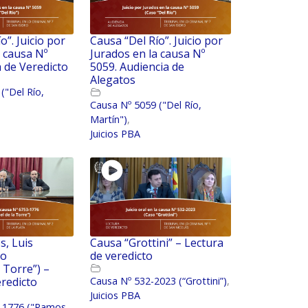
o”. Juicio por
Causa “Del Río”. Juicio por
a causa Nº
Jurados en la causa Nº
a de Veredicto
5059. Audiencia de
Alegatos
("Del Río,
Causa Nº 5059 ("Del Río,
Martín")
,
Juicios PBA
, Luis
Causa “Grottini” – Lectura
so
de veredicto
 Torre”) –
eredicto
Causa Nº 532-2023 (“Grottini”)
,
Juicios PBA
-1776 ("Ramos,