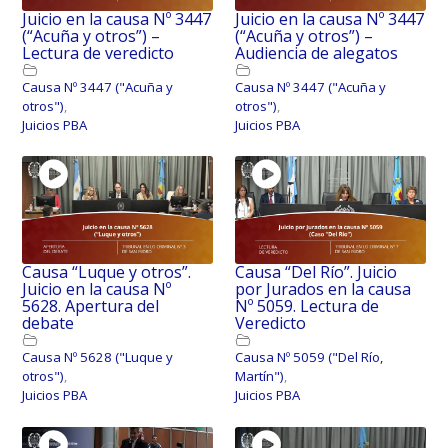
Juicio en la causa Nº 3447
Juicio en la causa Nº 3447
(“Acuña y otros”) –
(“Acuña y otros”) –
Lectura de veredicto
Audiencia de alegatos
Causa Nº 3447 ("Acuña y
Causa Nº 3447 ("Acuña y
otros")
,
otros")
,
Juicios PBA
Juicios PBA
Causa “Luque y otros”.
Causa “Del Río”. Juicio
Juicio en la causa Nº
por Jurados en la causa
5628. Apertura del
Nº 5059. Lectura de
debate
Veredicto
Causa Nº 5628 ("Luque y
Causa Nº 5059 ("Del Río,
otros")
,
Martín")
,
Juicios PBA
Juicios PBA