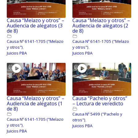
Causa “Melazo y otros” –
Causa “Melazo y otros” –
Audiencia de alegatos (3
Audiencia de alegatos (2
de 8)
de 8)
Causa Nº 6141-1705 ("Melazo
Causa Nº 6141-1705 ("Melazo
y otros")
,
y otros")
,
Juicios PBA
Juicios PBA
Causa “Melazo y otros” –
Causa “Pachelo y otros”
Audiencia de alegatos (1
– Lectura de veredicto
de 8)
Causa Nº 5499 ("Pachelo y
Causa Nº 6141-1705 ("Melazo
otros")
,
y otros")
,
Juicios PBA
Juicios PBA