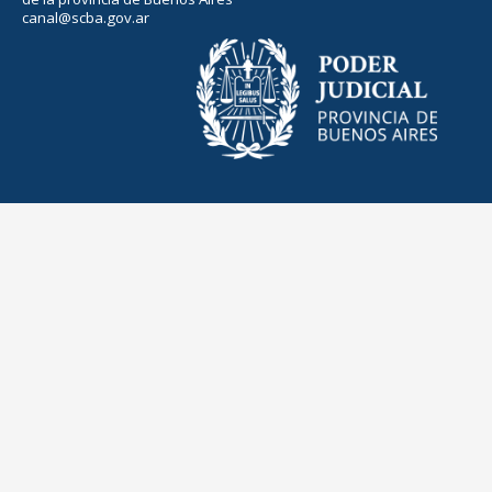
canal@scba.gov.ar