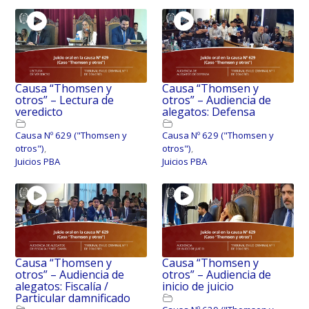
Causa “Thomsen y
Causa “Thomsen y
otros” – Lectura de
otros” – Audiencia de
veredicto
alegatos: Defensa
Causa Nº 629 ("Thomsen y
Causa Nº 629 ("Thomsen y
otros")
,
otros")
,
Juicios PBA
Juicios PBA
Causa “Thomsen y
Causa “Thomsen y
otros” – Audiencia de
otros” – Audiencia de
alegatos: Fiscalía /
inicio de juicio
Particular damnificado