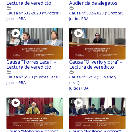
Lectura de veredicto
Audiencia de alegatos
Causa Nº 532-2023 (“Grottini”)
,
Causa Nº 532-2023 (“Grottini”)
,
Juicios PBA
Juicios PBA
Causa “Torres Lacal” –
Causa “Oliverio y otra” –
Lectura de veredicto
Lectura de veredicto
Causa Nº 5530 ("Torres Lacal")
,
Causa Nº 5259 ("Oliverio y
Juicios PBA
otra")
,
Juicios PBA
Causa “Bellone y otros” –
Causa “Bellone y otros” –