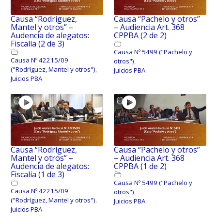
Causa “Rodríguez,
Causa “Pachelo y otros”
Mantel y otros” –
– Audiencia Art. 368
Audencia de alegatos:
CPPBA (2 de 2)
Fiscalía (2 de 3)
Causa Nº 5499 ("Pachelo y
Causa Nº 42215/09
otros")
,
("Rodríguez, Mantel y otros")
,
Juicios PBA
Juicios PBA
Causa “Rodríguez,
Causa “Pachelo y otros”
Mantel y otros” –
– Audiencia Art. 368
Audencia de alegatos:
CPPBA (1 de 2)
Fiscalía (1 de 3)
Causa Nº 5499 ("Pachelo y
Causa Nº 42215/09
otros")
,
("Rodríguez, Mantel y otros")
,
Juicios PBA
Juicios PBA