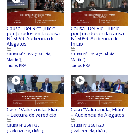
Causa “Del Río”. Juicio
Causa “Del Río”. Juicio
por Jurados en la causa
por Jurados en la causa
Nº 5059. Audiencia de
Nº 5059. Audiencia de
Alegatos
Inicio
Causa Nº 5059 ("Del Río,
Causa Nº 5059 ("Del Río,
Martín")
,
Martín")
,
Juicios PBA
Juicios PBA
Caso “Valenzuela, Elián”
Caso “Valenzuela, Elián”
– Lectura de veredicto
– Audiencia de Alegatos
Causa Nº 2581/23
Causa Nº 2581/23
(“Valenzuela, Elián”)
,
(“Valenzuela, Elián”)
,