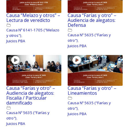
Causa “Melazo y otros” –
Causa “Farías y otro” –
Lectura de veredicto
Audiencia de alegatos:
Defensa
Causa Nº 6141-1705 ("Melazo
Causa Nº 5635 ("Farías y
y otros")
,
otro")
,
Juicios PBA
Juicios PBA
Causa “Farías y otro” –
Causa “Farías y otro” –
Audiencia de alegatos:
Lineamientos
Fiscalía / Particular
damnificado
Causa Nº 5635 ("Farías y
otro")
,
Causa Nº 5635 ("Farías y
Juicios PBA
otro")
,
Juicios PBA