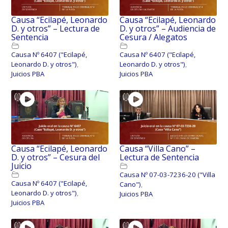
Causa “Ecilapé, Leonardo
Causa “Ecilapé, Leonardo
D. y otros” – Lectura de
D. y otros” – Audiencia de
Sentencia
Cesura / Alegatos
Causa Nº 6407 ("Ecilapé,
Causa Nº 6407 ("Ecilapé,
Leonardo D. y otros")
,
Leonardo D. y otros")
,
Juicios PBA
Juicios PBA
Causa “Ecilapé, Leonardo
Causa “Villa Cano” –
D. y otros” – Cesura del
Lectura de Sentencia
Juicio
Causa Nº 07-03-7236-20 ("Villa
Causa Nº 6407 ("Ecilapé,
Cano")
,
Leonardo D. y otros")
,
Juicios PBA
Juicios PBA