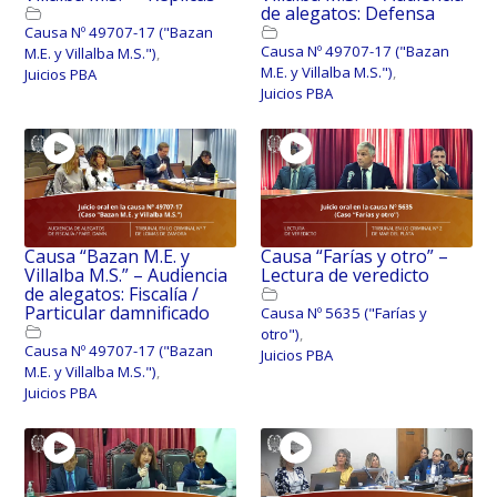
de alegatos: Defensa
Causa Nº 49707-17 ("Bazan
Causa Nº 49707-17 ("Bazan
M.E. y Villalba M.S.")
,
M.E. y Villalba M.S.")
,
Juicios PBA
Juicios PBA
Causa “Bazan M.E. y
Causa “Farías y otro” –
Villalba M.S.” – Audiencia
Lectura de veredicto
de alegatos: Fiscalía /
Particular damnificado
Causa Nº 5635 ("Farías y
otro")
,
Causa Nº 49707-17 ("Bazan
Juicios PBA
M.E. y Villalba M.S.")
,
Juicios PBA