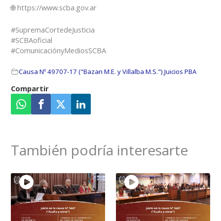
🌐 https://www.scba.gov.ar
#SupremaCortedeJusticia
#SCBAoficial
#ComunicaciónyMediosSCBA
Causa Nº 49707-17 ("Bazan M.E. y Villalba M.S.")
,
Juicios PBA