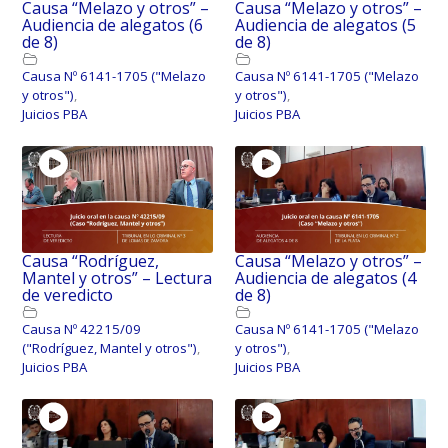
Causa “Melazo y otros” –
Causa “Melazo y otros” –
Audiencia de alegatos (6
Audiencia de alegatos (5
de 8)
de 8)
Causa Nº 6141-1705 ("Melazo
Causa Nº 6141-1705 ("Melazo
y otros")
,
y otros")
,
Juicios PBA
Juicios PBA
Causa “Rodríguez,
Causa “Melazo y otros” –
Mantel y otros” – Lectura
Audiencia de alegatos (4
de veredicto
de 8)
Causa Nº 42215/09
Causa Nº 6141-1705 ("Melazo
("Rodríguez, Mantel y otros")
,
y otros")
,
Juicios PBA
Juicios PBA