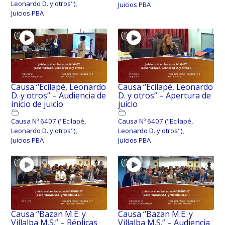
Leonardo D. y otros")
,
Juicios PBA
Juicios PBA
Causa “Ecilapé, Leonardo
Causa “Ecilapé, Leonardo
D. y otros” – Audiencia de
D. y otros” – Apertura de
inicio de juicio
juicio
Causa Nº 6407 ("Ecilapé,
Causa Nº 6407 ("Ecilapé,
Leonardo D. y otros")
,
Leonardo D. y otros")
,
Juicios PBA
Juicios PBA
Causa “Bazan M.E. y
Causa “Bazan M.E. y
Villalba M.S.” – Réplicas
Villalba M.S.” – Audiencia