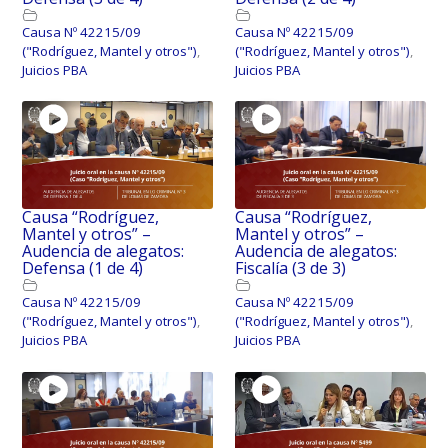
Causa Nº 42215/09
Causa Nº 42215/09
("Rodríguez, Mantel y otros")
,
("Rodríguez, Mantel y otros")
,
Juicios PBA
Juicios PBA
Causa “Rodríguez,
Causa “Rodríguez,
Mantel y otros” –
Mantel y otros” –
Audencia de alegatos:
Audencia de alegatos:
Defensa (1 de 4)
Fiscalía (3 de 3)
Causa Nº 42215/09
Causa Nº 42215/09
("Rodríguez, Mantel y otros")
,
("Rodríguez, Mantel y otros")
,
Juicios PBA
Juicios PBA