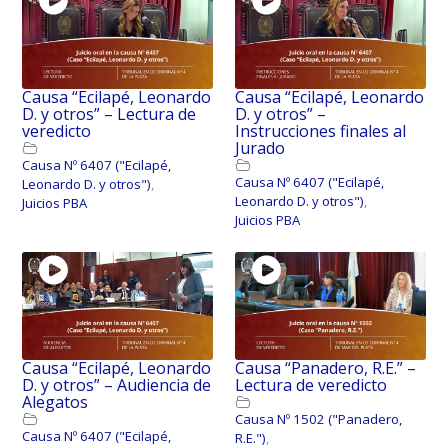
Causa “Ecilapé, Leonardo
Causa “Ecilapé, Leonardo
D. y otros” – Lectura de
D. y otros” –
veredicto
Instrucciones finales al
Jurado
Causa Nº 6407 ("Ecilapé,
Causa Nº 6407 ("Ecilapé,
Leonardo D. y otros")
,
Leonardo D. y otros")
,
Juicios PBA
Juicios PBA
Causa “Ecilapé, Leonardo
Causa “Panadero, R.E.” –
D. y otros” – Audiencia de
Lectura de veredicto
Alegatos
Causa Nº 1502 ("Panadero,
Causa Nº 6407 ("Ecilapé,
R.E.")
,