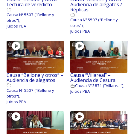
Lectura de veredicto
Audiencia de alegatos /
Réplicas
Causa Nº 5507 ("Bellone y
Causa Nº 5507 ("Bellone y
otros")
,
otros")
,
Juicios PBA
Juicios PBA
Causa “Bellone y otros” –
Causa “Villareal” –
Audiencia de alegatos
Audiencia de Cesura
Causa Nº 3871 ("Villareal")
,
Causa Nº 5507 ("Bellone y
Juicios PBA
otros")
,
Juicios PBA