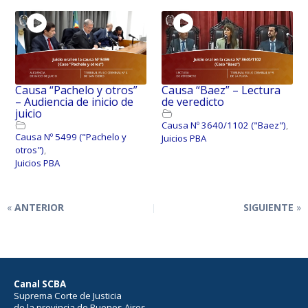
Causa “Pachelo y otros”
Causa “Baez” – Lectura
– Audiencia de inicio de
de veredicto
juicio
Causa Nº 3640/1102 ("Baez")
,
Causa Nº 5499 ("Pachelo y
Juicios PBA
otros")
,
Juicios PBA
ANTERIOR
SIGUIENTE
Canal SCBA
Suprema Corte de Justicia
de la provincia de Buenos Aires