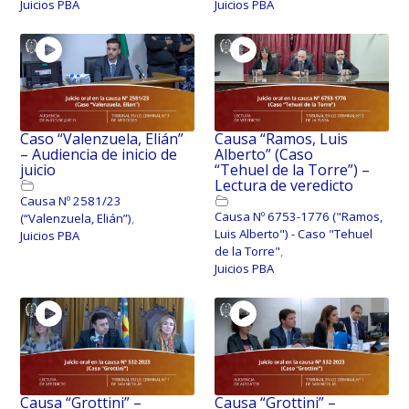
Juicios PBA
Juicios PBA
Caso “Valenzuela, Elián”
Causa “Ramos, Luis
– Audiencia de inicio de
Alberto” (Caso
juicio
“Tehuel de la Torre”) –
Lectura de veredicto
Causa Nº 2581/23
Causa Nº 6753-1776 ("Ramos,
(“Valenzuela, Elián”)
,
Luis Alberto") - Caso "Tehuel
Juicios PBA
de la Torre"
,
Juicios PBA
Causa “Grottini” –
Causa “Grottini” –