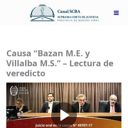
Ir
al
contenido
Causa “Bazan M.E. y
Villalba M.S.” – Lectura de
veredicto