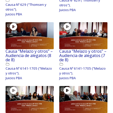
Causa Nº 629 ("Thomsen y
Causa Nº 629 ("Thomsen y
otros")
,
otros")
,
Juicios PBA
Juicios PBA
Causa “Melazo y otros” –
Causa “Melazo y otros” –
Audiencia de alegatos (8
Audiencia de alegatos (7
de 8)
de 8)
Causa Nº 6141-1705 ("Melazo
Causa Nº 6141-1705 ("Melazo
y otros")
,
y otros")
,
Juicios PBA
Juicios PBA