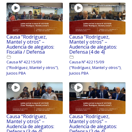
Causa “Rodríguez,
Causa “Rodríguez,
Mantel y otros” –
Mantel y otros” –
Audencia de alegatos:
Audencia de alegatos:
Fiscalía / Defensa
Defensa (4 de 4)
Causa Nº 42215/09
Causa Nº 42215/09
("Rodríguez, Mantel y otros")
,
("Rodríguez, Mantel y otros")
,
Juicios PBA
Juicios PBA
Causa “Rodríguez,
Causa “Rodríguez,
Mantel y otros” –
Mantel y otros” –
Audencia de alegatos:
Audencia de alegatos:
Defensa (3 de 4)
Defensa (2 de 4)