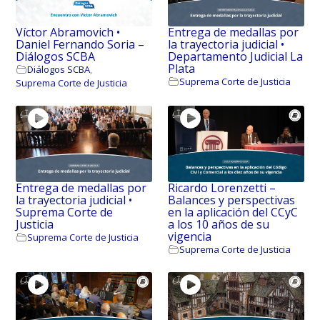
Víctor Abramovich •
Entrega de medallas por
Daniel Fernando Soria –
la trayectoria judicial •
Diálogos SCBA
Departamento Judicial La
Plata
Diálogos SCBA
,
Suprema Corte de Justicia
Suprema Corte de Justicia
Entrega de medallas por
Ricardo Lorenzetti –
la trayectoria judicial •
Balances y perspectivas
Suprema Corte de
en la aplicación del CCyC
Justicia
a los 10 años de su
vigencia
Suprema Corte de Justicia
Suprema Corte de Justicia