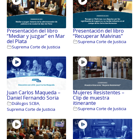
Presentación del libro
Presentación del libro
“Mediar y juzgar” en Mar
“Recuperar Malvinas”
del Plata
Suprema Corte de Justicia
Suprema Corte de Justicia
Juan Carlos Maqueda –
Mujeres Resistentes –
Daniel Fernando Soria
Clip de muestra
itinerante
Diálogos SCBA
,
Suprema Corte de Justicia
Suprema Corte de Justicia