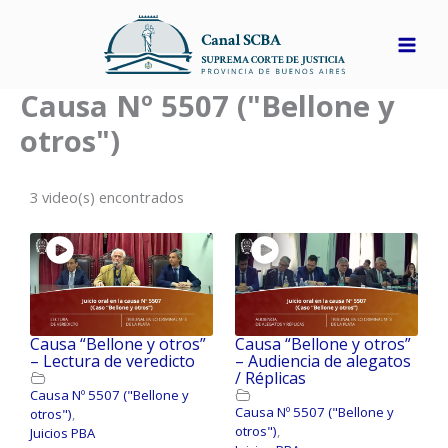
Ir
al
contenido
Causa Nº 5507 ("Bellone y
otros")
3 video(s) encontrados
Causa “Bellone y otros”
Causa “Bellone y otros”
– Lectura de veredicto
– Audiencia de alegatos
/ Réplicas
Causa Nº 5507 ("Bellone y
Causa Nº 5507 ("Bellone y
otros")
,
otros")
,
Juicios PBA