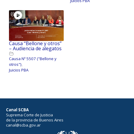
Juicios PBA
Causa “Bellone y otros”
– Audiencia de alegatos
Causa Nº 5507 ("Bellone y
otros")
,
Juicios PBA
Canal SCBA
Suprema Corte de Justicia
de la provincia de Buenos Aires
canal@scba.gov.ar