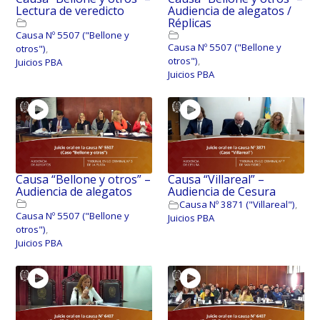
Lectura de veredicto
Audiencia de alegatos /
Réplicas
Causa Nº 5507 ("Bellone y
Causa Nº 5507 ("Bellone y
otros")
,
otros")
,
Juicios PBA
Juicios PBA
Causa “Bellone y otros” –
Causa “Villareal” –
Audiencia de alegatos
Audiencia de Cesura
Causa Nº 3871 ("Villareal")
,
Causa Nº 5507 ("Bellone y
Juicios PBA
otros")
,
Juicios PBA