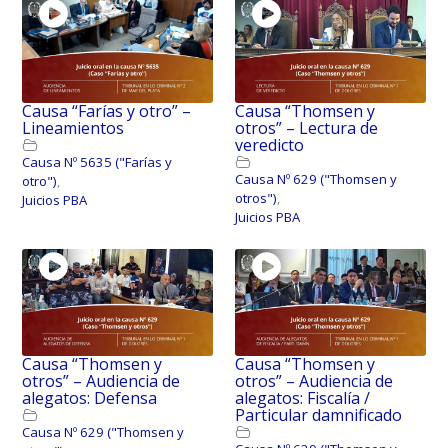
Causa “Farías y otro” –
Causa “Thomsen y
Lineamientos
otros” – Lectura de
veredicto
Causa Nº 5635 ("Farías y
Causa Nº 629 ("Thomsen y
otro")
,
otros")
,
Juicios PBA
Juicios PBA
Causa “Thomsen y
Causa “Thomsen y
otros” – Audiencia de
otros” – Audiencia de
alegatos: Defensa
alegatos: Fiscalía /
Particular damnificado
Causa Nº 629 ("Thomsen y