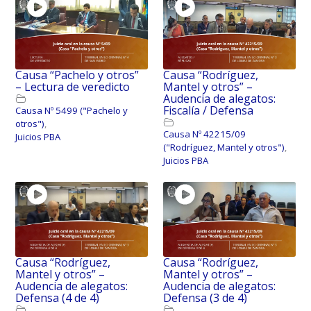
Causa “Pachelo y otros”
Causa “Rodríguez,
– Lectura de veredicto
Mantel y otros” –
Audencia de alegatos:
Fiscalía / Defensa
Causa Nº 5499 ("Pachelo y
otros")
,
Causa Nº 42215/09
Juicios PBA
("Rodríguez, Mantel y otros")
,
Juicios PBA
Causa “Rodríguez,
Causa “Rodríguez,
Mantel y otros” –
Mantel y otros” –
Audencia de alegatos:
Audencia de alegatos:
Defensa (4 de 4)
Defensa (3 de 4)