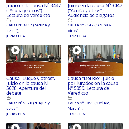
Juicio en la causa Nº 3447
Juicio en la causa Nº 3447
(“Acuña y otros”) –
(“Acuña y otros”) –
Lectura de veredicto
Audiencia de alegatos
Causa Nº 3447 ("Acuña y
Causa Nº 3447 ("Acuña y
otros")
,
otros")
,
Juicios PBA
Juicios PBA
Causa “Luque y otros”.
Causa “Del Río”. Juicio
Juicio en la causa Nº
por Jurados en la causa
5628. Apertura del
Nº 5059. Lectura de
debate
Veredicto
Causa Nº 5628 ("Luque y
Causa Nº 5059 ("Del Río,
otros")
,
Martín")
,
Juicios PBA
Juicios PBA