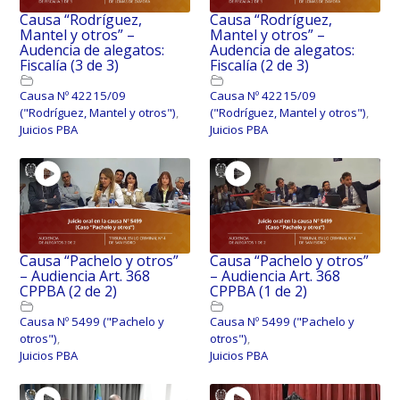
Causa “Rodríguez,
Causa “Rodríguez,
Mantel y otros” –
Mantel y otros” –
Audencia de alegatos:
Audencia de alegatos:
Fiscalía (3 de 3)
Fiscalía (2 de 3)
Causa Nº 42215/09
Causa Nº 42215/09
("Rodríguez, Mantel y otros")
,
("Rodríguez, Mantel y otros")
,
Juicios PBA
Juicios PBA
Causa “Pachelo y otros”
Causa “Pachelo y otros”
– Audiencia Art. 368
– Audiencia Art. 368
CPPBA (2 de 2)
CPPBA (1 de 2)
Causa Nº 5499 ("Pachelo y
Causa Nº 5499 ("Pachelo y
otros")
,
otros")
,
Juicios PBA
Juicios PBA