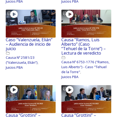
Juicios PBA
Juicios PBA
Caso “Valenzuela, Elián”
Causa “Ramos, Luis
– Audiencia de inicio de
Alberto” (Caso
juicio
“Tehuel de la Torre”) –
Lectura de veredicto
Causa Nº 2581/23
Causa Nº 6753-1776 ("Ramos,
(“Valenzuela, Elián”)
,
Luis Alberto") - Caso "Tehuel
Juicios PBA
de la Torre"
,
Juicios PBA
Causa “Grottini” –
Causa “Grottini” –