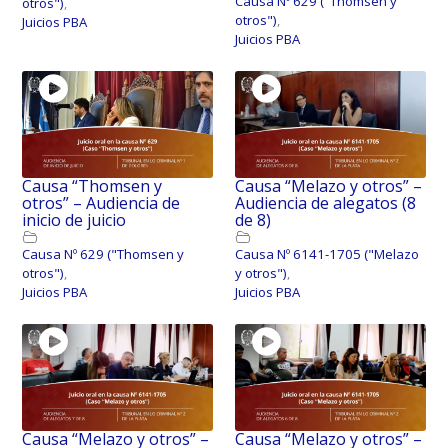
Causa Nº 629 ("Thomsen y
otros")
,
otros")
,
Juicios PBA
Juicios PBA
Causa “Thomsen y
Causa “Melazo y otros” –
otros” – Audiencia de
Audiencia de alegatos (8
inicio de juicio
de 8)
Causa Nº 629 ("Thomsen y
Causa Nº 6141-1705 ("Melazo
otros")
,
y otros")
,
Juicios PBA
Juicios PBA
Causa “Melazo y otros” –
Causa “Melazo y otros” –