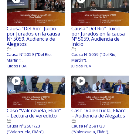
Causa “Del Río”. Juicio
Causa “Del Río”. Juicio
por Jurados en la causa
por Jurados en la causa
Nº 5059. Audiencia de
Nº 5059. Audiencia de
Alegatos
Inicio
Causa Nº 5059 ("Del Río,
Causa Nº 5059 ("Del Río,
Martín")
,
Martín")
,
Juicios PBA
Juicios PBA
Caso “Valenzuela, Elián”
Caso “Valenzuela, Elián”
– Lectura de veredicto
– Audiencia de Alegatos
Causa Nº 2581/23
Causa Nº 2581/23
(“Valenzuela, Elián”)
,
(“Valenzuela, Elián”)
,