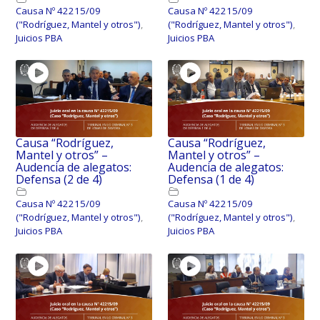
Causa Nº 42215/09
Causa Nº 42215/09
("Rodríguez, Mantel y otros")
,
("Rodríguez, Mantel y otros")
,
Juicios PBA
Juicios PBA
Causa “Rodríguez,
Causa “Rodríguez,
Mantel y otros” –
Mantel y otros” –
Audencia de alegatos:
Audencia de alegatos:
Defensa (2 de 4)
Defensa (1 de 4)
Causa Nº 42215/09
Causa Nº 42215/09
("Rodríguez, Mantel y otros")
,
("Rodríguez, Mantel y otros")
,
Juicios PBA
Juicios PBA