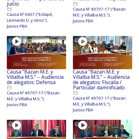
juicio
Causa Nº 49707-17 ("Bazan
Causa Nº 6407 ("Ecilapé,
M.E. y Villalba M.S.")
,
Leonardo D. y otros")
,
Juicios PBA
Juicios PBA
Causa “Bazan M.E. y
Causa “Bazan M.E. y
Villalba M.S.” – Audiencia
Villalba M.S.” – Audiencia
de alegatos: Defensa
de alegatos: Fiscalía /
Particular damnificado
Causa Nº 49707-17 ("Bazan
Causa Nº 49707-17 ("Bazan
M.E. y Villalba M.S.")
,
M.E. y Villalba M.S.")
,
Juicios PBA
Juicios PBA