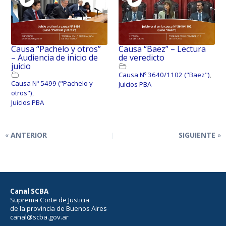
Causa “Pachelo y otros”
Causa “Baez” – Lectura
– Audiencia de inicio de
de veredicto
juicio
Causa Nº 3640/1102 ("Baez")
,
Causa Nº 5499 ("Pachelo y
Juicios PBA
otros")
,
Juicios PBA
ANTERIOR
SIGUIENTE
Canal SCBA
Suprema Corte de Justicia
de la provincia de Buenos Aires
canal@scba.gov.ar