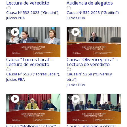
Lectura de veredicto
Audiencia de alegatos
Causa Nº 532-2023 (“Grottini”)
,
Causa Nº 532-2023 (“Grottini”)
,
Juicios PBA
Juicios PBA
Causa “Torres Lacal” –
Causa “Oliverio y otra” –
Lectura de veredicto
Lectura de veredicto
Causa Nº 5530 ("Torres Lacal")
,
Causa Nº 5259 ("Oliverio y
Juicios PBA
otra")
,
Juicios PBA
Causa “Bellone y otros” –
Causa “Bellone y otros” –