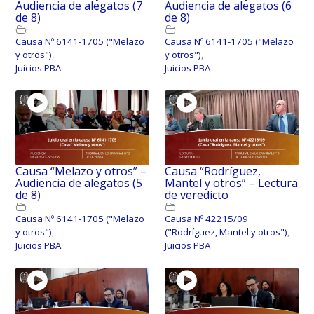
Audiencia de alegatos (7
Audiencia de alegatos (6
de 8)
de 8)
Causa Nº 6141-1705 ("Melazo
Causa Nº 6141-1705 ("Melazo
y otros")
,
y otros")
,
Juicios PBA
Juicios PBA
Causa “Melazo y otros” –
Causa “Rodríguez,
Audiencia de alegatos (5
Mantel y otros” – Lectura
de 8)
de veredicto
Causa Nº 6141-1705 ("Melazo
Causa Nº 42215/09
y otros")
,
("Rodríguez, Mantel y otros")
,
Juicios PBA
Juicios PBA