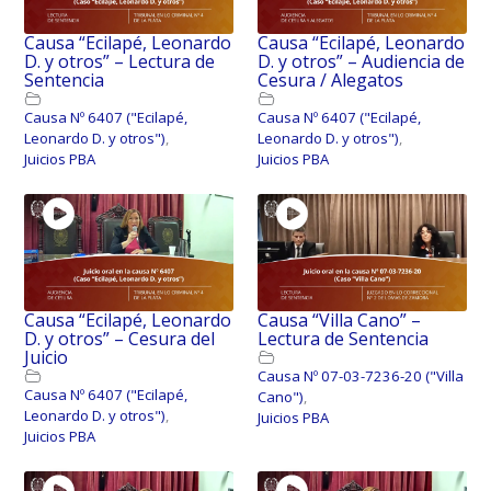
Causa “Ecilapé, Leonardo
Causa “Ecilapé, Leonardo
D. y otros” – Lectura de
D. y otros” – Audiencia de
Sentencia
Cesura / Alegatos
Causa Nº 6407 ("Ecilapé,
Causa Nº 6407 ("Ecilapé,
Leonardo D. y otros")
,
Leonardo D. y otros")
,
Juicios PBA
Juicios PBA
Causa “Ecilapé, Leonardo
Causa “Villa Cano” –
D. y otros” – Cesura del
Lectura de Sentencia
Juicio
Causa Nº 07-03-7236-20 ("Villa
Causa Nº 6407 ("Ecilapé,
Cano")
,
Leonardo D. y otros")
,
Juicios PBA
Juicios PBA