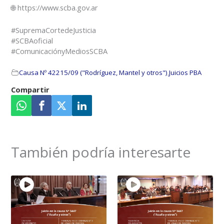
🌐 https://www.scba.gov.ar
#SupremaCortedeJusticia
#SCBAoficial
#ComunicaciónyMediosSCBA
Causa Nº 42215/09 ("Rodríguez, Mantel y otros")
,
Juicios PBA