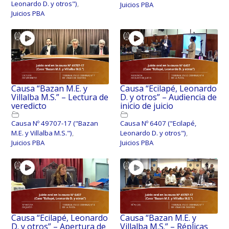
Leonardo D. y otros")
,
Juicios PBA
Juicios PBA
Causa “Bazan M.E. y
Causa “Ecilapé, Leonardo
Villalba M.S.” – Lectura de
D. y otros” – Audiencia de
veredicto
inicio de juicio
Causa Nº 49707-17 ("Bazan
Causa Nº 6407 ("Ecilapé,
M.E. y Villalba M.S.")
,
Leonardo D. y otros")
,
Juicios PBA
Juicios PBA
Causa “Ecilapé, Leonardo
Causa “Bazan M.E. y
D. y otros” – Apertura de
Villalba M.S.” – Réplicas