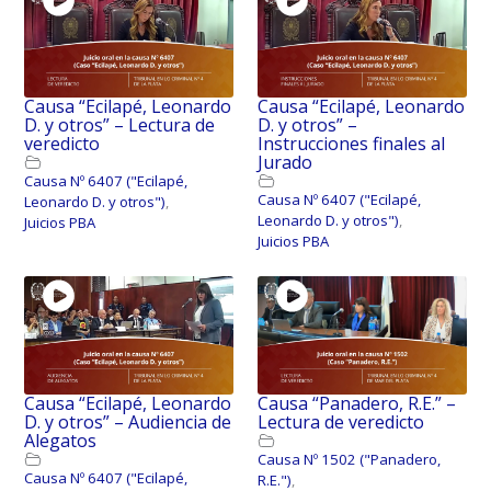
Causa “Ecilapé, Leonardo
Causa “Ecilapé, Leonardo
D. y otros” – Lectura de
D. y otros” –
veredicto
Instrucciones finales al
Jurado
Causa Nº 6407 ("Ecilapé,
Causa Nº 6407 ("Ecilapé,
Leonardo D. y otros")
,
Leonardo D. y otros")
,
Juicios PBA
Juicios PBA
Causa “Ecilapé, Leonardo
Causa “Panadero, R.E.” –
D. y otros” – Audiencia de
Lectura de veredicto
Alegatos
Causa Nº 1502 ("Panadero,
Causa Nº 6407 ("Ecilapé,
R.E.")
,