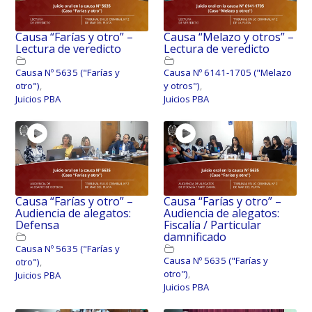
Causa “Farías y otro” –
Causa “Melazo y otros” –
Lectura de veredicto
Lectura de veredicto
Causa Nº 5635 ("Farías y
Causa Nº 6141-1705 ("Melazo
otro")
,
y otros")
,
Juicios PBA
Juicios PBA
Causa “Farías y otro” –
Causa “Farías y otro” –
Audiencia de alegatos:
Audiencia de alegatos:
Defensa
Fiscalía / Particular
damnificado
Causa Nº 5635 ("Farías y
Causa Nº 5635 ("Farías y
otro")
,
otro")
,
Juicios PBA
Juicios PBA