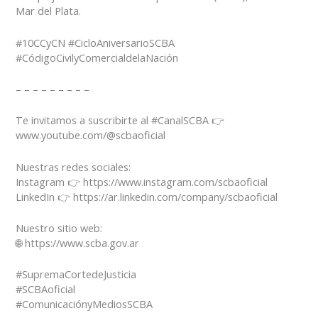
Mar del Plata.
#10CCyCN #CicloAniversarioSCBA
#CódigoCivilyComercialdelaNación
– – – – – – – – –
Te invitamos a suscribirte al #CanalSCBA 👉
www.youtube.com/@scbaoficial
Nuestras redes sociales:
Instagram 👉 https://www.instagram.com/scbaoficial
LinkedIn 👉 https://ar.linkedin.com/company/scbaoficial
Nuestro sitio web:
🌐 https://www.scba.gov.ar
#SupremaCortedeJusticia
#SCBAoficial
#ComunicaciónyMediosSCBA