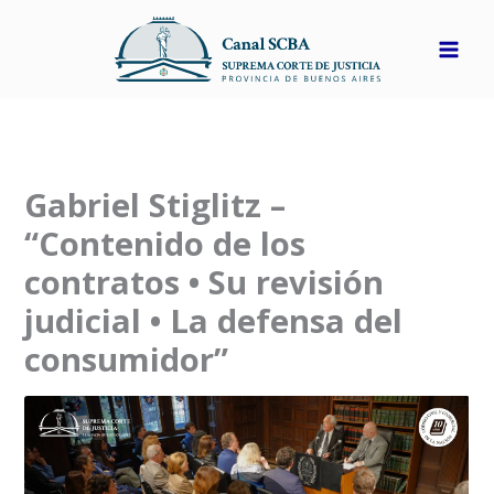
Ir
al
contenido
Gabriel Stiglitz –
“Contenido de los
contratos • Su revisión
judicial • La defensa del
consumidor”