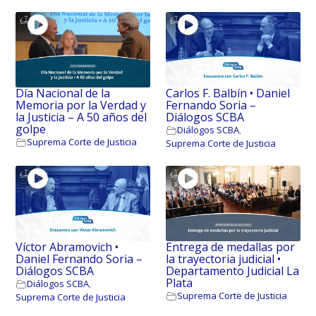
Día Nacional de la
Carlos F. Balbín • Daniel
Memoria por la Verdad y
Fernando Soria –
la Justicia – A 50 años del
Diálogos SCBA
golpe
Diálogos SCBA
,
Suprema Corte de Justicia
Suprema Corte de Justicia
Víctor Abramovich •
Entrega de medallas por
Daniel Fernando Soria –
la trayectoria judicial •
Diálogos SCBA
Departamento Judicial La
Plata
Diálogos SCBA
,
Suprema Corte de Justicia
Suprema Corte de Justicia