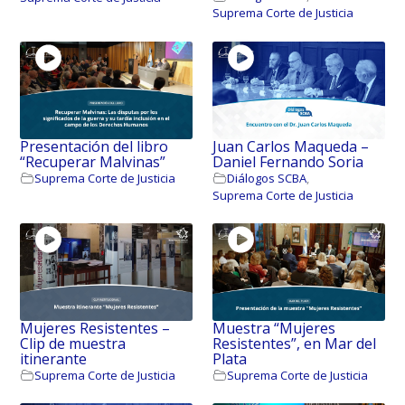
Suprema Corte de Justicia
Presentación del libro
Juan Carlos Maqueda –
“Recuperar Malvinas”
Daniel Fernando Soria
Suprema Corte de Justicia
Diálogos SCBA
,
Suprema Corte de Justicia
Mujeres Resistentes –
Muestra “Mujeres
Clip de muestra
Resistentes”, en Mar del
itinerante
Plata
Suprema Corte de Justicia
Suprema Corte de Justicia