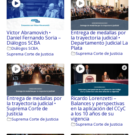
Víctor Abramovich •
Entrega de medallas por
Daniel Fernando Soria –
la trayectoria judicial •
Diálogos SCBA
Departamento Judicial La
Plata
Diálogos SCBA
,
Suprema Corte de Justicia
Suprema Corte de Justicia
Entrega de medallas por
Ricardo Lorenzetti –
la trayectoria judicial •
Balances y perspectivas
Suprema Corte de
en la aplicación del CCyC
Justicia
a los 10 años de su
vigencia
Suprema Corte de Justicia
Suprema Corte de Justicia