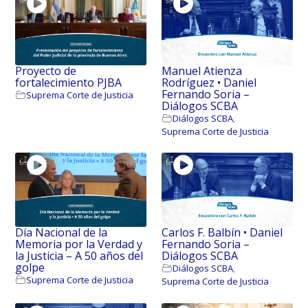
Proyecto de
Manuel Atienza
fortalecimiento PJBA
Rodríguez • Daniel
Fernando Soria –
Suprema Corte de Justicia
Diálogos SCBA
Diálogos SCBA
,
Suprema Corte de Justicia
Día Nacional de la
Carlos F. Balbín • Daniel
Memoria por la Verdad y
Fernando Soria –
la Justicia – A 50 años del
Diálogos SCBA
golpe
Diálogos SCBA
,
Suprema Corte de Justicia
Suprema Corte de Justicia