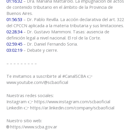
01:16:32
– Dra. Mariana Mattarolo. La impugnación de actos
de contenido tributario en el ámbito de la Provincia de
Buenos Aires.
01:56:53
– Dr. Pablo Revilla. La acción declarativa del art. 322
del CPCCN aplicada a la materia tributaria y sus limitaciones.
02:28:34
– Dr. Gustavo Mammoni. Tasas: ausencia de
definición legal a nivel nacional. El rol de la Corte.
02:59:45
– Dr. Daniel Fernando Soria.
03:02:19
– Debate y cierre.
– – – – – – – – –
Te invitamos a suscribirte al #CanalSCBA 👉
www.youtube.com/@scbaoficial
Nuestras redes sociales:
Instagram 👉 https://www.instagram.com/scbaoficial
LinkedIn 👉 https://ar.linkedin.com/company/scbaoficial
Nuestro sitio web:
🌐 https://www.scba.gov.ar