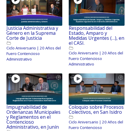
Justicia Administrativa y
Responsabilidad del
Género en la Suprema
Estado, Amparo y
Corte de Justicia
Medidas Urgentes (…), en
el CASI.
Ciclo Aniversario | 20 Años del
Ciclo Aniversario | 20 Años del
Fuero Contencioso
Fuero Contencioso
Administrativo
Administrativo
Impugnabilidad de
Coloquio sobre Procesos
Ordenanzas Municipales
Colectivos, en San Isidro
y Reglamentos en el
Contencioso
Ciclo Aniversario | 20 Años del
Administrativo, en Junín
Fuero Contencioso