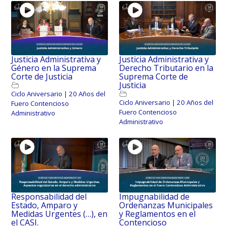
Justicia Administrativa y
Justicia Administrativa y
Género en la Suprema
Derecho Tributario en la
Corte de Justicia
Suprema Corte de
Justicia
Ciclo Aniversario | 20 Años del
Ciclo Aniversario | 20 Años del
Fuero Contencioso
Fuero Contencioso
Administrativo
Administrativo
Responsabilidad del
Impugnabilidad de
Estado, Amparo y
Ordenanzas Municipales
Medidas Urgentes (…), en
y Reglamentos en el
el CASI.
Contencioso