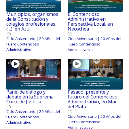
Municipios, organismos
El Contencioso
de la Constitución y
Administrativo en
colegios profesionales
Perspectiva Local, en
(…), en Azul
Necochea
Ciclo Aniversario | 20 Años del
Ciclo Aniversario | 20 Años del
Fuero Contencioso
Fuero Contencioso
Administrativo
Administrativo
Panel de diálogo y
Pasado, presente y
debate en la Suprema
futuro del Contencioso
Corte de Justicia
Administrativo, en Mar
del Plata
Ciclo Aniversario | 20 Años del
Ciclo Aniversario | 20 Años del
Fuero Contencioso
Fuero Contencioso
Administrativo
Administrativo