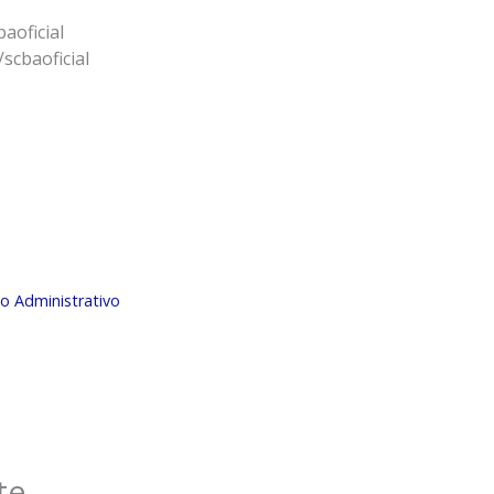
aoficial
scbaoficial
so Administrativo