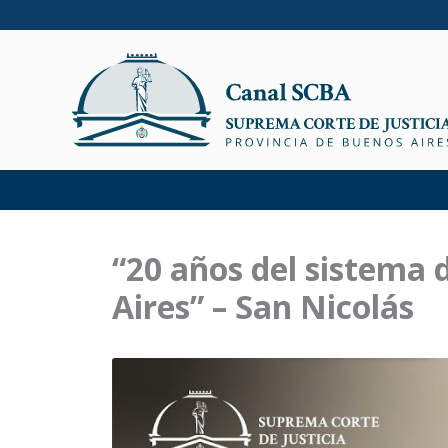
Ir
al
contenido
“20 años del sistema 
Aires” – San Nicolás