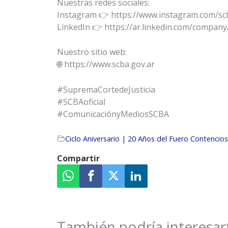
Nuestras redes sociales:
Instagram 👉 https://www.instagram.com/scb
LinkedIn 👉 https://ar.linkedin.com/company/
Nuestro sitio web:
🌐 https://www.scba.gov.ar
#SupremaCortedeJusticia
#SCBAoficial
#ComunicaciónyMediosSCBA
Ciclo Aniversario | 20 Años del Fuero Contencio