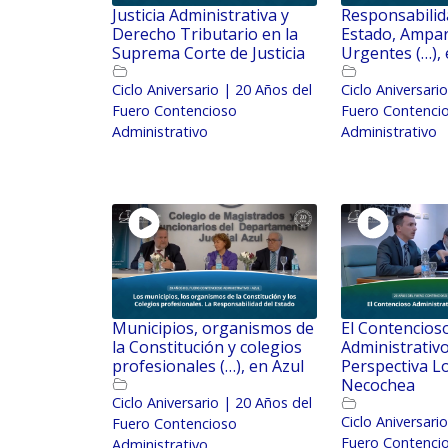
Justicia Administrativa y
Responsabilid
Derecho Tributario en la
Estado, Ampa
Suprema Corte de Justicia
Urgentes (…), 
Ciclo Aniversario | 20 Años del
Ciclo Aniversari
Fuero Contencioso
Fuero Contenci
Administrativo
Administrativo
Municipios, organismos de
El Contencios
la Constitución y colegios
Administrativ
profesionales (…), en Azul
Perspectiva Lo
Necochea
Ciclo Aniversario | 20 Años del
Ciclo Aniversari
Fuero Contencioso
Fuero Contenci
Administrativo