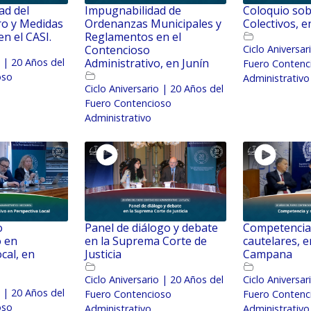
ad del
Impugnabilidad de
Coloquio so
ro y Medidas
Ordenanzas Municipales y
Colectivos, e
en el CASI.
Reglamentos en el
Contencioso
Ciclo Aniversar
o | 20 Años del
Administrativo, en Junín
Fuero Contenc
oso
Administrativo
Ciclo Aniversario | 20 Años del
Fuero Contencioso
Administrativo
o
Panel de diálogo y debate
Competencia
o en
en la Suprema Corte de
cautelares, e
cal, en
Justicia
Campana
Ciclo Aniversario | 20 Años del
Ciclo Aniversar
o | 20 Años del
Fuero Contencioso
Fuero Contenc
oso
Administrativo
Administrativo