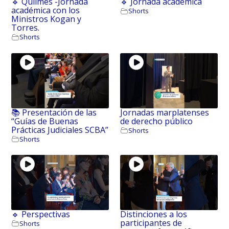
🔹 Quilmes -Jornada
🔹 Jornada académica
académica con los
Shorts
Ministros Kogan y
Torres.
Shorts
📚 Presentación de las
Jornadas marplatenses
“Guías de Buenas
de derecho público
Prácticas Judiciales SCBA”
Shorts
Shorts
🔹 Perspectivas
Distinciones a los
participantes de
Shorts