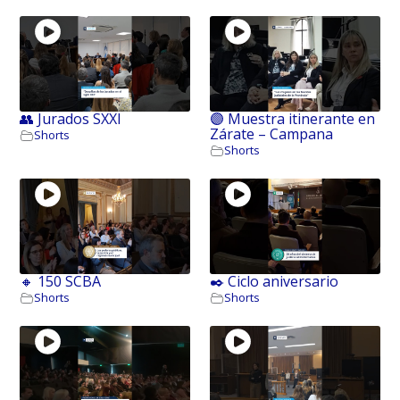
👥 Jurados SXXI
🟣 Muestra itinerante en
Zárate – Campana
Shorts
Shorts
🔸 150 SCBA
✒️ Ciclo aniversario
Shorts
Shorts