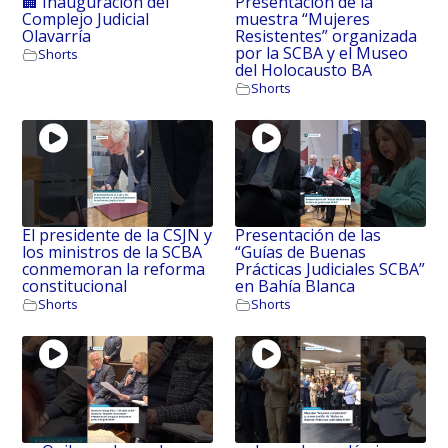
🏢 Inauguración del
Presentación de la
Complejo Judicial
muestra “Mujeres
Olavarría
Resistentes” organizada
por la SCBA y el Museo
Shorts
del Holocausto BA
Shorts
El presidente de la CSJN y
Presentación de las
los ministros de la SCBA
“Guías de Buenas
conmemoran la reforma
Prácticas Judiciales SCBA”
constitucional
en Bahía Blanca
Shorts
Shorts