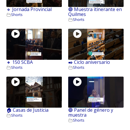
🔹 Jornada Provincial
🟣 Muestra itinerante en
Quilmes
Shorts
Shorts
🔸 150 SCBA
✒️ Ciclo aniversario
Shorts
Shorts
🏠 Casas de Justicia
🟣 Panel de género y
muestra
Shorts
Shorts