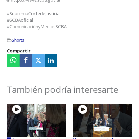
#SupremaCortedeJusticia
#SCBAoficial
#ComunicaciónyMediosSCBA
Shorts