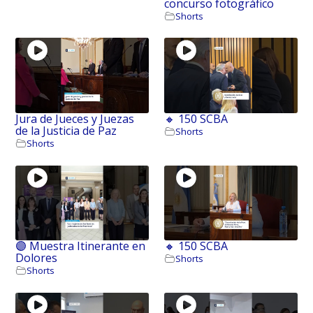
concurso fotográfico
Shorts
Jura de Jueces y Juezas
🔸 150 SCBA
de la Justicia de Paz
Shorts
Shorts
🟣 Muestra Itinerante en
🔸 150 SCBA
Dolores
Shorts
Shorts