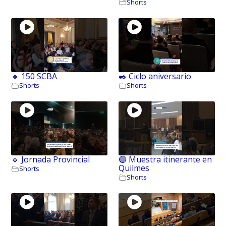
Shorts
🔸 150 SCBA
✒️ Ciclo aniversario
Shorts
Shorts
🔹 Jornada Provincial
🟣 Muestra itinerante en
Quilmes
Shorts
Shorts