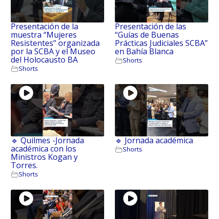
Presentación de la
Presentación de las
muestra “Mujeres
“Guías de Buenas
Resistentes” organizada
Prácticas Judiciales SCBA”
por la SCBA y el Museo
en Bahía Blanca
del Holocausto BA
Shorts
Shorts
🔹 Quilmes -Jornada
🔹 Jornada académica
académica con los
Shorts
Ministros Kogan y
Torres.
Shorts