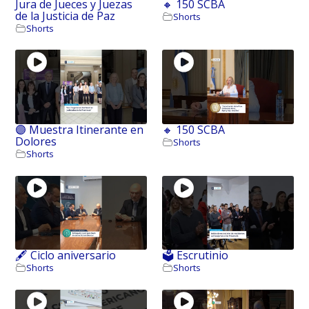
Jura de Jueces y Juezas
🔸 150 SCBA
de la Justicia de Paz
Shorts
Shorts
🟣 Muestra Itinerante en
🔸 150 SCBA
Dolores
Shorts
Shorts
🖋️ Ciclo aniversario
🗳️ Escrutinio
Shorts
Shorts