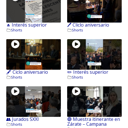
⏏️ Interés superior
🖊️ Cliclo aniversario
Shorts
Shorts
🖋️ Ciclo aniversario
✏️ Interés superior
Shorts
Shorts
👥 Jurados SXXI
🟣 Muestra itinerante en
Zárate – Campana
Shorts