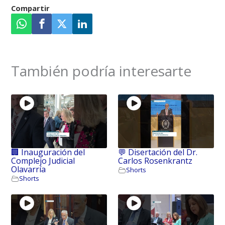
🏢 Inauguración del
💬 Disertación del Dr.
Complejo Judicial
Carlos Rosenkrantz
Olavarría
Shorts
Shorts