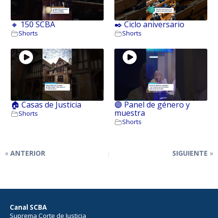
🔸 150 SCBA
✒️ Ciclo aniversario
Shorts
Shorts
🏠 Casas de Justicia
🟣 Panel de género y
muestra
Shorts
Shorts
ANTERIOR
SIGUIENTE
Canal SCBA
Suprema Corte de Justicia