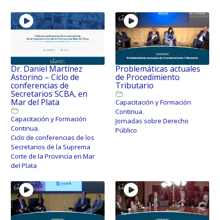
Dr. Daniel Martínez
Problemáticas actuales
Astorino – Ciclo de
de Procedimiento
conferencias de
Tributario
Secretarios SCBA, en
Mar del Plata
Capacitación y Formación
Continua
,
Capacitación y Formación
Jornadas sobre Derecho
Continua
,
Público
Ciclo de conferencias de los
Secretarios de la Suprema
Corte de la Provincia en Mar
del Plata