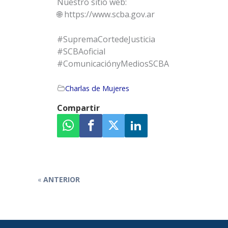
Nuestro sitio web:
🌐 https://www.scba.gov.ar
#SupremaCortedeJusticia
#SCBAoficial
#ComunicaciónyMediosSCBA
Charlas de Mujeres
ANTERIOR