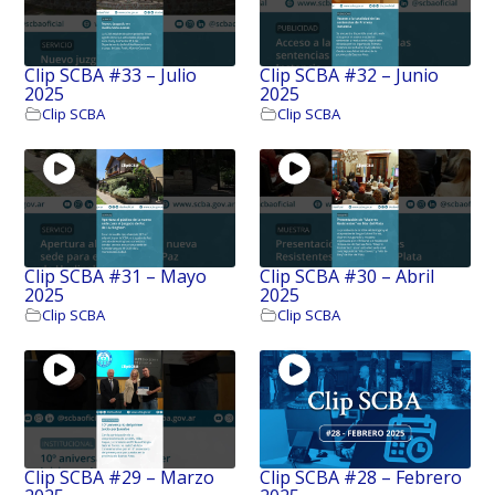
Clip SCBA #33 – Julio
Clip SCBA #32 – Junio
2025
2025
Clip SCBA
Clip SCBA
Clip SCBA #31 – Mayo
Clip SCBA #30 – Abril
2025
2025
Clip SCBA
Clip SCBA
Clip SCBA ⁠#29 – Marzo
Clip SCBA ⁠#28 – Febrero