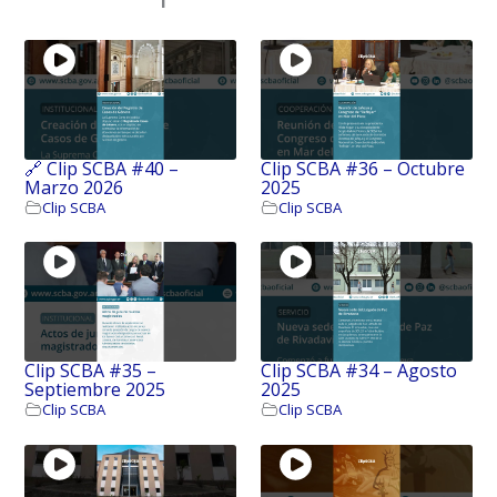
🔗 Clip SCBA #40 –
Clip SCBA #36 – Octubre
Marzo 2026
2025
Clip SCBA
Clip SCBA
Clip SCBA #35 –
Clip SCBA #34 – Agosto
Septiembre 2025
2025
Clip SCBA
Clip SCBA