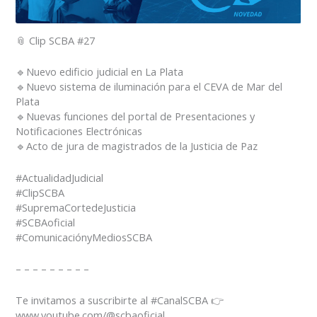
📎 Clip SCBA ⁠#27⁠
🔹Nuevo edificio judicial en La Plata
🔹Nuevo sistema de iluminación para el CEVA de Mar del
Plata
🔹Nuevas funciones del portal de Presentaciones y
Notificaciones Electrónicas
🔹Acto de jura de magistrados de la Justicia de Paz
⁠#ActualidadJudicial⁠
⁠#ClipSCBA⁠
⁠#SupremaCortedeJusticia⁠
⁠#SCBAoficial⁠
⁠#ComunicaciónyMediosSCBA
– – – – – – – – –
Te invitamos a suscribirte al #CanalSCBA 👉
www.youtube.com/@scbaoficial