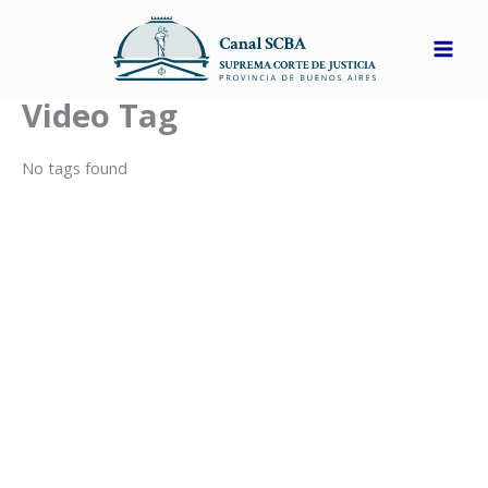
Ir
al
contenido
Video Tag
No tags found